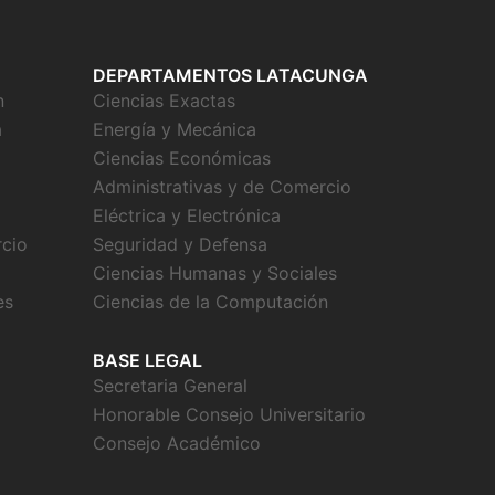
DEPARTAMENTOS LATACUNGA
n
Ciencias Exactas
a
Energía y Mecánica
Ciencias Económicas
Administrativas y de Comercio
Eléctrica y Electrónica
rcio
Seguridad y Defensa
Ciencias Humanas y Sociales
es
Ciencias de la Computación
BASE LEGAL
Secretaria General
Honorable Consejo Universitario
Consejo Académico