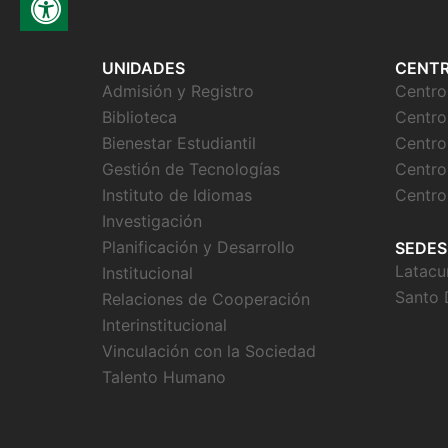
UNIDADES
CENT
Admisión y Registro
Centr
Biblioteca
Centro
Bienestar Estudiantil
Centro
Gestión de Tecnologías
Centro
Instituto de Idiomas
Centro
Investigación
Planificación y Desarrollo
SEDES
Latacu
Institucional
Santo
Relaciones de Cooperación
Interinstitucional
Vinculación con la Sociedad
Talento Humano