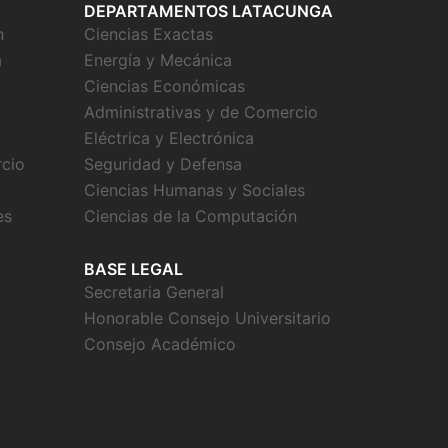
DEPARTAMENTOS LATACUNGA
n
Ciencias Exactas
a
Energía y Mecánica
Ciencias Económicas
Administrativas y de Comercio
Eléctrica y Electrónica
rcio
Seguridad y Defensa
Ciencias Humanas y Sociales
es
Ciencias de la Computación
BASE LEGAL
Secretaria General
Honorable Consejo Universitario
Consejo Académico